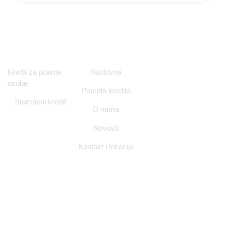
Ponuda kredita
Navigacija
Kontakt i
Kredit za pravne
Naslovna
Lokacija
osobe
Ponuda kredita
Ulica Nikole
Stambeni kredit
Tesle 12/1,
O nama
Zagreb
Novosti
info@nitorgrupa.h
Kontakt i lokacija
+385 98 994
7728
Pon - Pet
(09:00 -
17:00)