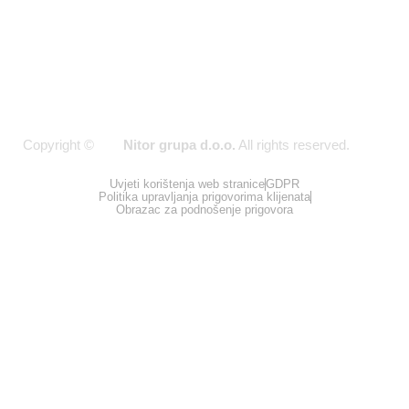
2026
Copyright ©
Nitor grupa d.o.o.
All rights reserved.
Uvjeti korištenja web stranice
GDPR
Politika upravljanja prigovorima klijenata
Obrazac za podnošenje prigovora