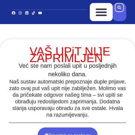
Ponuda Kredita
Ispuni upitnik
Kontakt i Lokacija
VAŠ UPiT NIJE
ZAPRIMLJEN
Već ste nam poslali upit u posljednjih
nekoliko dana.
Naš sustav automatski prepoznaje duple prijave,
zato ovaj put vaš upit nije zabilježen. Molimo vas
da pričekate odgovor našeg tima – svi upiti se
obrađuju redoslijedom zaprimanja. Dodatna
slanja usporavaju obradu za sve ostale. Hvala
na razumijevanju.