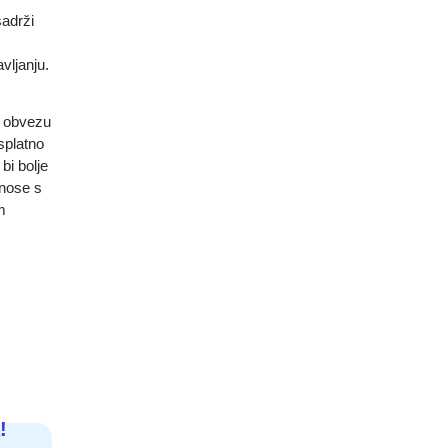
adrži
vljanju.
i obvezu
splatno
bi bolje
dnose s
m
!