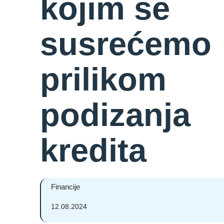
kojim se
susrećemo
prilikom
podizanja
kredita
Financije
12.08.2024