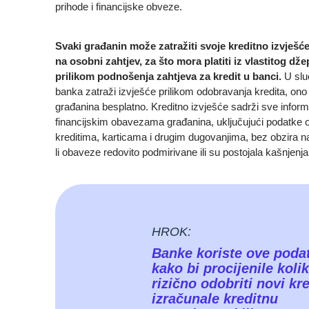
prihode i financijske obveze.
Svaki građanin može zatražiti svoje kreditno izvješće
na osobni zahtjev, za što mora platiti iz vlastitog džep
prilikom podnošenja zahtjeva za kredit u banci.
U slu
banka zatraži izvješće prilikom odobravanja kredita, ono 
građanina besplatno. Kreditno izvješće sadrži sve inform
financijskim obavezama građanina, uključujući podatke 
kreditima, karticama i drugim dugovanjima, bez obzira na
li obaveze redovito podmirivane ili su postojala kašnjenj
HROK:
Banke koriste ove poda
kako bi procijenile kolik
rizično odobriti novi kre
izračunale kreditnu