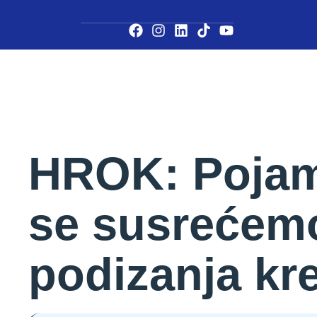
HROK: Pojam
se susrećemo
podizanja kre