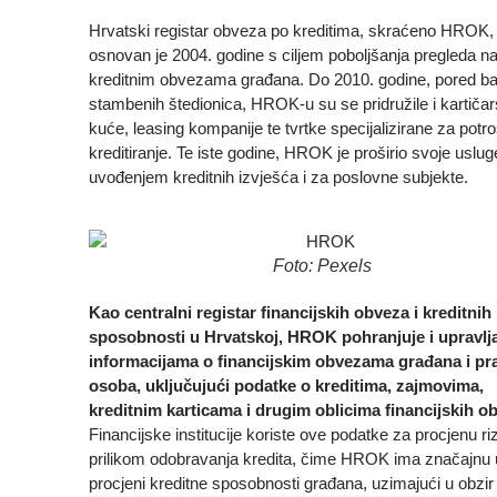
Hrvatski registar obveza po kreditima, skraćeno HROK,
osnovan je 2004. godine s ciljem poboljšanja pregleda n
kreditnim obvezama građana. Do 2010. godine, pored ba
stambenih štedionica, HROK-u su se pridružile i kartiča
kuće, leasing kompanije te tvrtke specijalizirane za pot
kreditiranje. Te iste godine, HROK je proširio svoje uslug
uvođenjem kreditnih izvješća i za poslovne subjekte.
Foto: Pexels
Kao centralni registar financijskih obveza i kreditnih
sposobnosti u Hrvatskoj, HROK pohranjuje i upravlj
informacijama o financijskim obvezama građana i pr
osoba, uključujući podatke o kreditima, zajmovima,
kreditnim karticama i drugim oblicima financijskih o
Financijske institucije koriste ove podatke za procjenu ri
prilikom odobravanja kredita, čime HROK ima značajnu 
procjeni kreditne sposobnosti građana, uzimajući u obzir