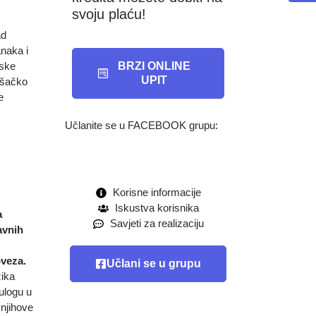
svoju plaću!
ad
naka i
rske
BRZI ONLINE
UPIT
rošačko
e
Učlanite se u FACEBOOK grupu:
Korisne informacije
Iskustva korisnika
a
Savjeti za realizaciju
avnih
bveza.
Učlani se u grupu
zika
ulogu u
 njihove