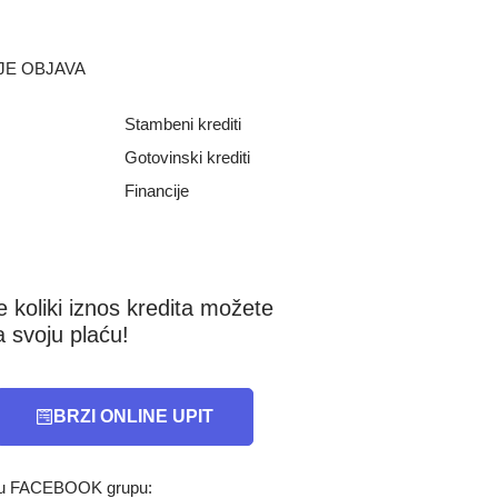
JE OBJAVA
Stambeni krediti
Gotovinski krediti
Financije
e koliki iznos kredita možete
a svoju plaću!
BRZI ONLINE UPIT
e u FACEBOOK grupu: