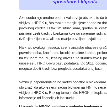
sposobnost klijenta.
Ako osoba nije uredno podmirivala svoje obveze, to će bi
vidljivo u HROK-u, što može smanjiti njene šanse za do
povoljnog kredita. U takvim situacijama, građani su čest
prisiljeni uzeti kredit u bankama koje su spremne raditi s
rizičnijim klijentima, ali pod manje povoljnim uvjetima.
Na kraju svakog mjeseca, sve financijske obaveze građ
pravnih osoba, kao što su krediti, kreditne kartice, preko
na tekućem računu, leasing obveze, te sudužništvo ili j
unose se u HROK-ovu bazu podataka. Od 2011. godine, 
moguće dobiti kredit bez pregleda podataka u toj bazi.
Važno je napomenuti da ne sadrži podatke o blokadama
što znači da ako je nečiji račun blokiran na FINI, to neće b
vidljivo u HROK-u. Razlog tome je što HROK prikuplja 
informacije od financijskih institucija.
U travnju je HROK, zajedno s vodećim bankama u