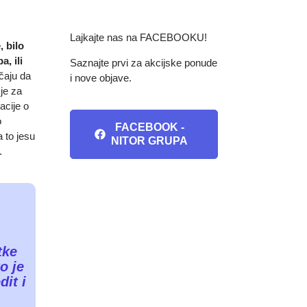
Lajkajte nas na FACEBOOKU!
, bilo
a, ili
Saznajte prvi za akcijske ponude
čaju da
i nove objave.
je za
acije o
o
FACEBOOK -
 to jesu
NITOR GRUPA
a.
tke
o je
dit i