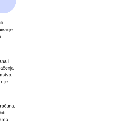
ti
bivanje
o
ana i
račenja
amstva,
nije
 računa,
iti
samo