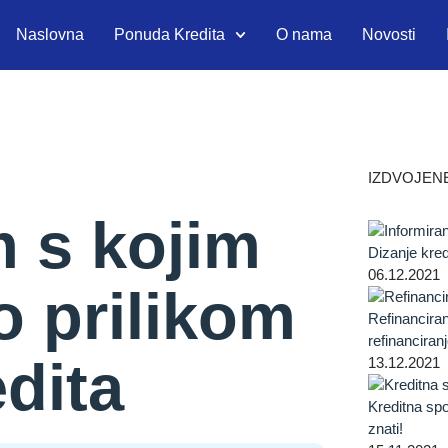
Naslovna
Ponuda Kredita
O nama
Novosti
IZDVOJEN
 s kojim
Dizanje kred
06.12.2021
 prilikom
Refinanciran
refinanciran
dita
13.12.2021
Kreditna sp
znati!