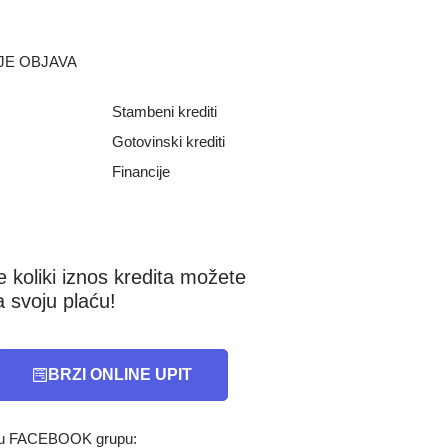
JE OBJAVA
Stambeni krediti
Gotovinski krediti
Financije
e koliki iznos kredita možete
a svoju plaću!
BRZI ONLINE UPIT
e u FACEBOOK grupu: