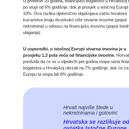
U proteklih 20 godina, financijsko bogatstvo u Hrvatskoj r
po stopi od 6% godišnje, dok je prosjek u istočnoj Europi
10%. Ova razlika djelomično objašnjava zašto hrvatska
kućanstva imaju dvostruko više stvarne imovine (poput
nekretnina) u odnosu na financijsku imovinu (poput štedn
ulaganja).
U usporedbi, u istočnoj Europi stvarna imovina je u
prosjeku 1,3 puta veća od financijske imovine.
Horvat
predviđa da će se u sljedećih pet godina stopa rasta fina
bogatstva u Hrvatskoj ubrzati na 7% godišnje, dok će za
Europu ta stopa biti 8% godišnje.
Hrvati najviše štede u
nekretninama i gotovini:
Hrvatska se razlikuje o
ostatka Istočne Europe