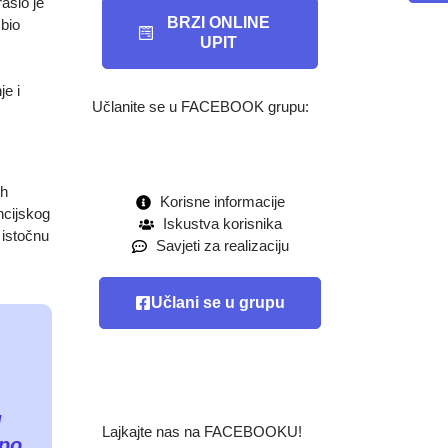
aslo je
BRZI ONLINE
 bio
UPIT
je i
Učlanite se u FACEBOOK grupu:
h
Korisne informacije
ncijskog
Iskustva korisnika
 istočnu
Savjeti za realizaciju
Učlani se u grupu
d
Lajkajte nas na FACEBOOKU!
 po