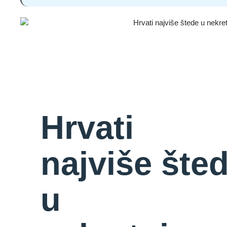
Hrvati
najviše šte
u