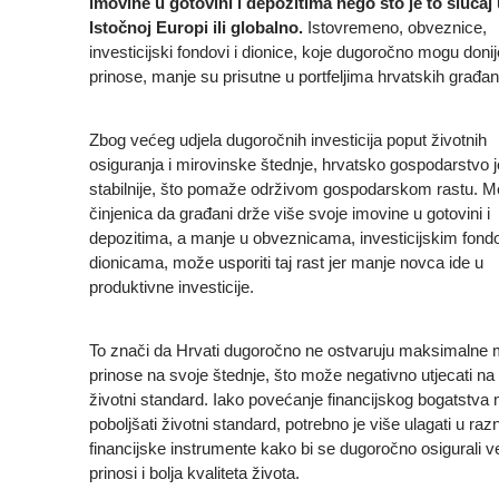
imovine u gotovini i depozitima nego što je to slučaj
Istočnoj Europi ili globalno.
Istovremeno, obveznice,
investicijski fondovi i dionice, koje dugoročno mogu donij
prinose, manje su prisutne u portfeljima hrvatskih građa
Zbog većeg udjela dugoročnih investicija poput životnih
osiguranja i mirovinske štednje, hrvatsko gospodarstvo j
stabilnije, što pomaže održivom gospodarskom rastu. M
činjenica da građani drže više svoje imovine u gotovini i
depozitima, a manje u obveznicama, investicijskim fond
dionicama, može usporiti taj rast jer manje novca ide u
produktivne investicije.
To znači da Hrvati dugoročno ne ostvaruju maksimalne
prinose na svoje štednje, što može negativno utjecati na 
životni standard. Iako povećanje financijskog bogatstva
poboljšati životni standard, potrebno je više ulagati u ra
financijske instrumente kako bi se dugoročno osigurali v
prinosi i bolja kvaliteta života.