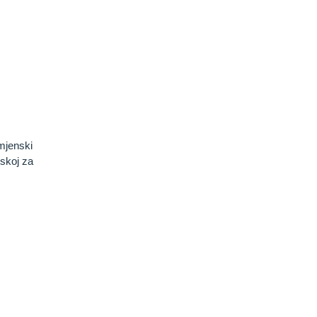
mjenski
tskoj za