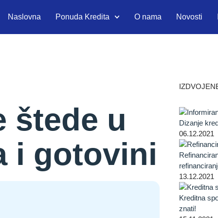
Naslovna
Ponuda Kredita
O nama
Novosti
IZDVOJEN
e štede u
Dizanje kred
06.12.2021
 i gotovini
Refinanciran
refinanciran
13.12.2021
Kreditna sp
znati!