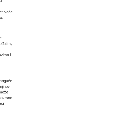
 u
eti veće
na.
e
eđutim,
ovima i
 moguće
njihov
 može
znovrsne
eći