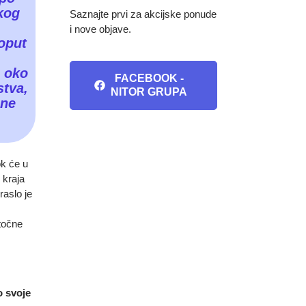
skog
Saznajte prvi za akcijske ponude
i nove objave.
oput
e oko
FACEBOOK -
stva,
NITOR GRUPA
ine
ok će u
 kraja
raslo je
.
točne
o svoje