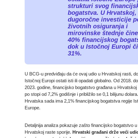
strukturi svog financij
bogatstva. U Hrvatskoj,
dugoročne investicije p
životnih osiguranja i
mirovinske štednje čin
40% financijskog bogat
dok u Istočnoj Europi č
31%.
U BCG-u predviđaju da će ovaj udio u Hrvatskoj rasti, d
Istočnoj Europi ostati isti ili opadati globalno. Od 2018. do
2023. godine, financijsko bogatstvo građana u Hrvatskoj 
po stopi od 7,2% godišnje i približilo se 0,1 bilijunu dolara
Hrvatska sada ima 2,1% financijskog bogatstva regije Is
Europe.
Detaljnija analiza pokazuje zašto financijsko bogatstvo u
Hrvatskoj raste sporije.
Hrvatski građani drže veći udi