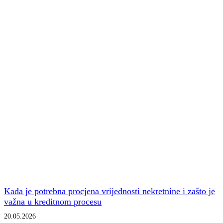
Kada je potrebna procjena vrijednosti nekretnine i zašto je
važna u kreditnom procesu
20.05.2026