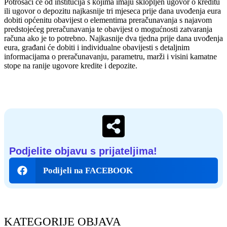
Potrošači će od institucija s kojima imaju sklopljen ugovor o kreditu
ili ugovor o depozitu najkasnije tri mjeseca prije dana uvođenja eura
dobiti općenitu obavijest o elementima preračunavanja s najavom
predstojećeg preračunavanja te obavijest o mogućnosti zatvaranja
računa ako je to potrebno. Najkasnije dva tjedna prije dana uvođenja
eura, građani će dobiti i individualne obavijesti s detaljnim
informacijama o preračunavanju, parametru, marži i visini kamatne
stope na ranije ugovore kredite i depozite.
Podjelite objavu s prijateljima!
Podijeli na FACEBOOK
KATEGORIJE OBJAVA