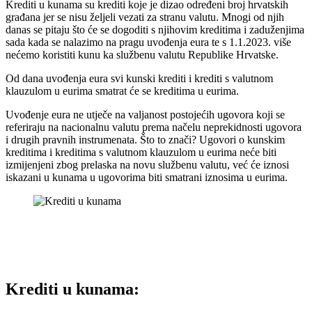
Krediti u kunama su krediti koje je dizao određeni broj hrvatskih
građana jer se nisu željeli vezati za stranu valutu. Mnogi od njih
danas se pitaju što će se dogoditi s njihovim kreditima i zaduženjima
sada kada se nalazimo na pragu uvođenja eura te s 1.1.2023. više
nećemo koristiti kunu ka službenu valutu Republike Hrvatske.
Od dana uvođenja eura svi kunski krediti i krediti s valutnom
klauzulom u eurima smatrat će se kreditima u eurima.
Uvođenje eura ne utječe na valjanost postojećih ugovora koji se
referiraju na nacionalnu valutu prema načelu neprekidnosti ugovora
i drugih pravnih instrumenata. Što to znači? Ugovori o kunskim
kreditima i kreditima s valutnom klauzulom u eurima neće biti
izmijenjeni zbog prelaska na novu službenu valutu, već će iznosi
iskazani u kunama u ugovorima biti smatrani iznosima u eurima.
Krediti u kunama: