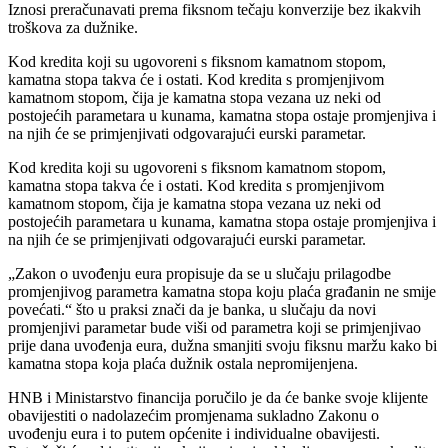
Iznosi preračunavati prema fiksnom tečaju konverzije bez ikakvih
troškova za dužnike.
Kod kredita koji su ugovoreni s fiksnom kamatnom stopom,
kamatna stopa takva će i ostati. Kod kredita s promjenjivom
kamatnom stopom, čija je kamatna stopa vezana uz neki od
postojećih parametara u kunama, kamatna stopa ostaje promjenjiva i
na njih će se primjenjivati odgovarajući eurski parametar.
Kod kredita koji su ugovoreni s fiksnom kamatnom stopom,
kamatna stopa takva će i ostati. Kod kredita s promjenjivom
kamatnom stopom, čija je kamatna stopa vezana uz neki od
postojećih parametara u kunama, kamatna stopa ostaje promjenjiva i
na njih će se primjenjivati odgovarajući eurski parametar.
„Zakon o uvođenju eura propisuje da se u slučaju prilagodbe
promjenjivog parametra kamatna stopa koju plaća građanin ne smije
povećati.“ što u praksi znači da je banka, u slučaju da novi
promjenjivi parametar bude viši od parametra koji se primjenjivao
prije dana uvođenja eura, dužna smanjiti svoju fiksnu maržu kako bi
kamatna stopa koja plaća dužnik ostala nepromijenjena.
HNB i Ministarstvo financija poručilo je da će banke svoje klijente
obavijestiti o nadolazećim promjenama sukladno Zakonu o
uvođenju eura i to putem općenite i individualne obavijesti.