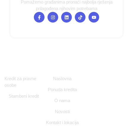
Pomažemo građanima pronaći najbolja rješenja
prilagođena njihovim potrebama
Ponuda kredita
Navigacija
Kontakt i
Kredit za pravne
Naslovna
Lokacija
osobe
Ponuda kredita
Ulica Nikole
Stambeni kredit
Tesle 12/1,
O nama
Zagreb
Novosti
info@nitorgrupa.h
Kontakt i lokacija
+385 98 994
7728