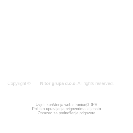
Pon - Pet
(09:00 -
17:00)
Copyright ©
Nitor grupa d.o.o.
All rights reserved.
2026
Uvjeti korištenja web stranice
GDPR
Politika upravljanja prigovorima klijenata
Obrazac za podnošenje prigovora