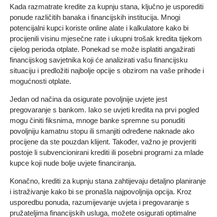
Kada razmatrate kredite za kupnju stana, ključno je usporediti
ponude različitih banaka i financijskih institucija. Mnogi
potencijalni kupci koriste online alate i kalkulatore kako bi
procijenili visinu mjesečne rate i ukupni trošak kredita tijekom
cijelog perioda otplate. Ponekad se može isplatiti angažirati
financijskog savjetnika koji će analizirati vašu financijsku
situaciju i predložiti najbolje opcije s obzirom na vaše prihode i
mogućnosti otplate.
Jedan od načina da osigurate povoljnije uvjete jest
pregovaranje s bankom. Iako se uvjeti kredita na prvi pogled
mogu činiti fiksnima, mnoge banke spremne su ponuditi
povoljniju kamatnu stopu ili smanjiti određene naknade ako
procijene da ste pouzdan klijent. Također, važno je provjeriti
postoje li subvencionirani krediti ili posebni programi za mlade
kupce koji nude bolje uvjete financiranja.
Konačno, krediti za kupnju stana zahtijevaju detaljno planiranje
i istraživanje kako bi se pronašla najpovoljnija opcija. Kroz
usporedbu ponuda, razumijevanje uvjeta i pregovaranje s
pružateljima financijskih usluga, možete osigurati optimalne