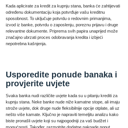
Kada aplicirate za kredit za kupnju stana, banka će zahtijevati
određenu dokumentaciju koja potvrđuje vašu kreditnu
sposobnost. To uključuje potvrdu o redovnim primanjima,
izvod iz banke, potvrdu o zaposlenju, poreznu prijavu i druge
relevantne dokumente. Priprema svih papira unaprijed može
značajno ubrzati proces odobravanja kredita i izbjeći
nepotrebna kašnjenja.
Usporedite ponude banaka i
provjerite uvjete
Svaka banka nudi različite uvjete kada su u pitanju krediti za
kupnju stana. Neke banke nude niže kamatne stope, ali imaju
strože uvjete, dok druge nude fleksibilnije opcije otplate, ali uz
nešto više kamate. Ključno je napraviti temeljitu analizu kako
biste pronašli uvjete koji su najpogodniji za vaš budžet i
mogućnosti. Također, razmotrite dodatne naknade poput