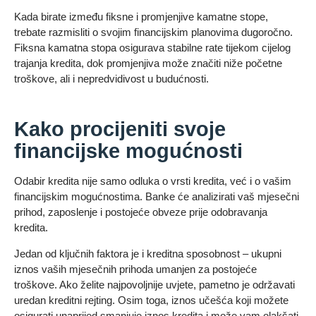
Kada birate između fiksne i promjenjive kamatne stope,
trebate razmisliti o svojim financijskim planovima dugoročno.
Fiksna kamatna stopa osigurava stabilne rate tijekom cijelog
trajanja kredita, dok promjenjiva može značiti niže početne
troškove, ali i nepredvidivost u budućnosti.
Kako procijeniti svoje
financijske mogućnosti
Odabir kredita nije samo odluka o vrsti kredita, već i o vašim
financijskim mogućnostima. Banke će analizirati vaš mjesečni
prihod, zaposlenje i postojeće obveze prije odobravanja
kredita.
Jedan od ključnih faktora je i kreditna sposobnost – ukupni
iznos vaših mjesečnih prihoda umanjen za postojeće
troškove. Ako želite najpovoljnije uvjete, pametno je održavati
uredan kreditni rejting. Osim toga, iznos učešća koji možete
osigurati unaprijed smanjuje iznos kredita i može vam olakšati