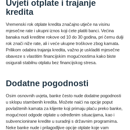
Uvjeti otplate i trajanje
kredita
Vremenski rok otplate kredita značajno utječe na visinu
mjesečne rate i ukupni iznos koji ćete platiti banci. Većina
banaka nudi kreditne rokove od 10 do 30 godina, pri čemu dulji
rok znači niže rate, ali i veće ukupne troškove zbog kamata.
Prilikom odabira trajanja kredita, važno je uskladiti mjesečne
obaveze s vlastitim financijskim mogućnostima kako biste
osigurali stabilnu otplatu bez financijskog stresa.
Dodatne pogodnosti
Osim osnovnih uvjeta, banke često nude dodatne pogodnosti
u sklopu stambenih kredita. Možete naići na opcije poput
povlaštenih kamata za klijente koji primaju plaću preko banke,
mogućnost odgode otplate u određenim situacijama, kao i
subvencionirane kredite u suradnji s državnim programima.
Neke banke nude i prilagodljive opcije otplate koje vam