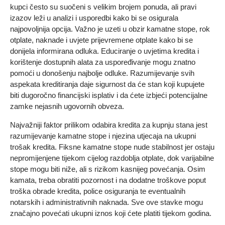
kupci često su suočeni s velikim brojem ponuda, ali pravi
izazov leži u analizi i usporedbi kako bi se osigurala
najpovoljnija opcija. Važno je uzeti u obzir kamatne stope, rok
otplate, naknade i uvjete prijevremene otplate kako bi se
donijela informirana odluka. Educiranje o uvjetima kredita i
korištenje dostupnih alata za uspoređivanje mogu znatno
pomoći u donošenju najbolje odluke. Razumijevanje svih
aspekata kreditiranja daje sigurnost da će stan koji kupujete
biti dugoročno financijski isplativ i da ćete izbjeći potencijalne
zamke nejasnih ugovornih obveza.
Najvažniji faktor prilikom odabira kredita za kupnju stana jest
razumijevanje kamatne stope i njezina utjecaja na ukupni
trošak kredita. Fiksne kamatne stope nude stabilnost jer ostaju
nepromijenjene tijekom cijelog razdoblja otplate, dok varijabilne
stope mogu biti niže, ali s rizikom kasnijeg povećanja. Osim
kamata, treba obratiti pozornost i na dodatne troškove poput
troška obrade kredita, police osiguranja te eventualnih
notarskih i administrativnih naknada. Sve ove stavke mogu
značajno povećati ukupni iznos koji ćete platiti tijekom godina.