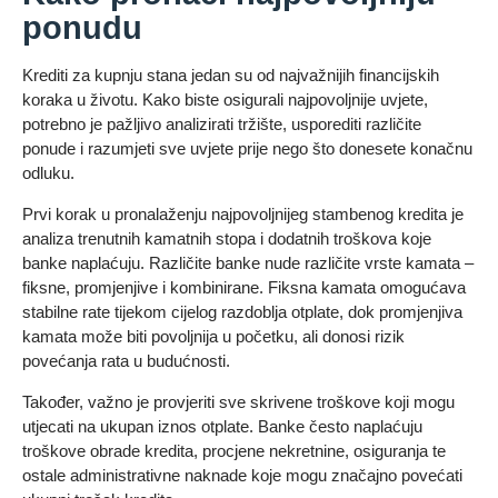
ponudu
Krediti za kupnju stana jedan su od najvažnijih financijskih
koraka u životu. Kako biste osigurali najpovoljnije uvjete,
potrebno je pažljivo analizirati tržište, usporediti različite
ponude i razumjeti sve uvjete prije nego što donesete konačnu
odluku.
Prvi korak u pronalaženju najpovoljnijeg stambenog kredita je
analiza trenutnih kamatnih stopa i dodatnih troškova koje
banke naplaćuju. Različite banke nude različite vrste kamata –
fiksne, promjenjive i kombinirane. Fiksna kamata omogućava
stabilne rate tijekom cijelog razdoblja otplate, dok promjenjiva
kamata može biti povoljnija u početku, ali donosi rizik
povećanja rata u budućnosti.
Također, važno je provjeriti sve skrivene troškove koji mogu
utjecati na ukupan iznos otplate. Banke često naplaćuju
troškove obrade kredita, procjene nekretnine, osiguranja te
ostale administrativne naknade koje mogu značajno povećati