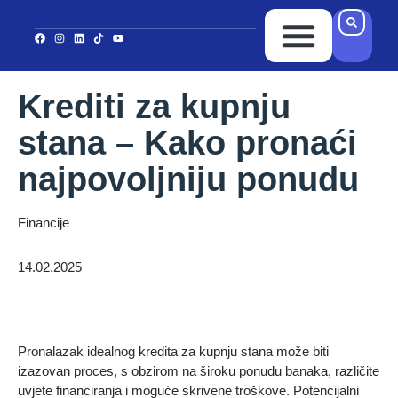
Ponuda Kredita
Ispuni upitnik
Kontakt i Lokacija
Krediti za kupnju
stana – Kako pronaći
najpovoljniju ponudu
Financije
14.02.2025
Pronalazak idealnog kredita za kupnju stana može biti
izazovan proces, s obzirom na široku ponudu banaka, različite
uvjete financiranja i moguće skrivene troškove. Potencijalni