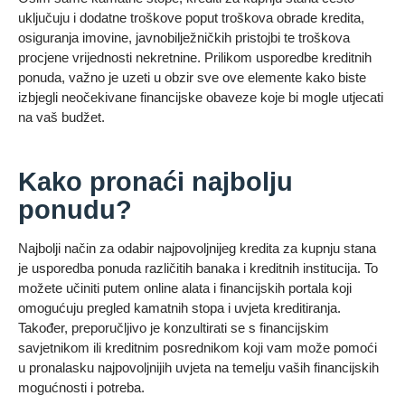
uključuju i dodatne troškove poput troškova obrade kredita,
osiguranja imovine, javnobilježničkih pristojbi te troškova
procjene vrijednosti nekretnine. Prilikom usporedbe kreditnih
ponuda, važno je uzeti u obzir sve ove elemente kako biste
izbjegli neočekivane financijske obaveze koje bi mogle utjecati
na vaš budžet.
Kako pronaći najbolju
ponudu?
Najbolji način za odabir najpovoljnijeg kredita za kupnju stana
je usporedba ponuda različitih banaka i kreditnih institucija. To
možete učiniti putem online alata i financijskih portala koji
omogućuju pregled kamatnih stopa i uvjeta kreditiranja.
Također, preporučljivo je konzultirati se s financijskim
savjetnikom ili kreditnim posrednikom koji vam može pomoći
u pronalasku najpovoljnijih uvjeta na temelju vaših financijskih
mogućnosti i potreba.