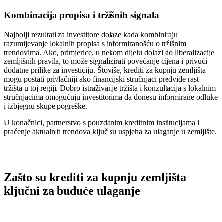
Kombinacija propisa i tržišnih signala
Najbolji rezultati za investitore dolaze kada kombiniraju
razumijevanje lokalnih propisa s informiranošću o tržišnim
trendovima. Ako, primjerice, u nekom dijelu dolazi do liberalizacije
zemljišnih pravila, to može signalizirati povećanje cijena i privući
dodatne prilike za investiciju. Štoviše, krediti za kupnju zemljišta
mogu postati privlačniji ako financijski stručnjaci predvide rast
tržišta u toj regiji. Dobro istraživanje tržišta i konzultacija s lokalnim
stručnjacima omogućuju investitorima da donesu informirane odluke
i izbjegnu skupe pogreške.
U konačnici, partnerstvo s pouzdanim kreditnim institucijama i
praćenje aktualnih trendova ključ su uspjeha za ulaganje u zemljište.
Zašto su krediti za kupnju zemljišta
ključni za buduće ulaganje