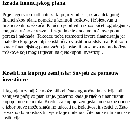
Izrada financijskog plana
Prije nego što se odlučite za kupnju zemljišta, izrada detaljnog
financijskog plana pomaže u kontroli troškova i izbjegavanju
financijskih poteškoća. Ključno je odrediti iznos početnog ulaganja,
moguće troškove razvoja i izgradnje te dodatne troškove poput
poreza i naknada. Također, treba razmotriti izvore financiranja jer
malo tko kupuje zemljište isključivo vlastitim sredstvima. Prilikom
izrade financijskog plana važno je ostaviti prostor za nepredviđene
troškove koji mogu utjecati na cjelokupnu investiciju.
Krediti za kupnju zemljišta: Savjeti za pametne
investitore
Ulaganje u zemljište može biti odlična dugoročna investicija, ali
zahtijeva pažljivo planiranje, posebno kada je riječ o financiranju
kupnje putem kredita. Krediti za kupnju zemljišta nude razne opcije,
a izbor prave može značajno utjecati na isplativost investicije. Zato
je važno dobro istražiti uvjete koje nude različite banke i financijske
institucije.