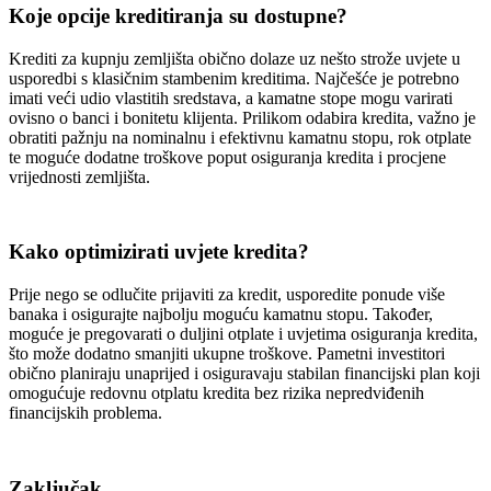
Koje opcije kreditiranja su dostupne?
Krediti za kupnju zemljišta obično dolaze uz nešto strože uvjete u
usporedbi s klasičnim stambenim kreditima. Najčešće je potrebno
imati veći udio vlastitih sredstava, a kamatne stope mogu varirati
ovisno o banci i bonitetu klijenta. Prilikom odabira kredita, važno je
obratiti pažnju na nominalnu i efektivnu kamatnu stopu, rok otplate
te moguće dodatne troškove poput osiguranja kredita i procjene
vrijednosti zemljišta.
Kako optimizirati uvjete kredita?
Prije nego se odlučite prijaviti za kredit, usporedite ponude više
banaka i osigurajte najbolju moguću kamatnu stopu. Također,
moguće je pregovarati o duljini otplate i uvjetima osiguranja kredita,
što može dodatno smanjiti ukupne troškove. Pametni investitori
obično planiraju unaprijed i osiguravaju stabilan financijski plan koji
omogućuje redovnu otplatu kredita bez rizika nepredviđenih
financijskih problema.
Zaključak