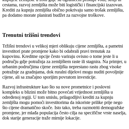
cestama, razvoj zemljišta može biti logistički i financijski izazovan.
Krediti za kupnju zemljišta obično pokrivaju samo trošak zemljišta,
pa dodatno morate planirati budžet za razvojne troškove.
Trenutni tržišni trendovi
Tržišni trendovi u velikoj mjeri oblikuju cijene zemljišta, a pametni
investitori prate promjene kako bi odabrali pravi trenutak za
kupovinu. Kreditne opcije često variraju ovisno o tome jeste li u
području gdje potražnja za zemljištem raste ili stagnira. Na primjer, u
urbanim područjima cijene zemljišta neprestano rastu zbog visoke
potražnje za gradnjama, dok ruralni dijelovi mogu nuditi povoljnije
cijene, ali sa značajno sporijim povratom investicije.
Razvoj infrastrukture kao što su nove prometnice i poslovni
kompleks u blizini može bitno povećati vrijednost zemljišta u
određenoj regiji. U tom smislu, prilagodljivi krediti za kupnju
zemljišta mogu pomoći investitorima da iskoriste prilike prije nego
što cijene dramatično skoče. Isto tako, treba razmotriti demografske
promjene, jer mlađa populacija često cilja na specifične vrste naselja,
dok starije generacije traže mirnije lokacije.