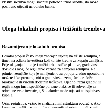
vlastita sredstva mogu smanjiti potreban iznos kredita, što može
pozitivno utjecati na odluku banke.
Uloga lokalnih propisa i tržišnih trendova
Razumijevanje lokalnih propisa
Lokalni propisi često imaju značajan utjecaj na tržište zemljišta, a
time i na odluke investitora koji koriste kredite za kupnju zemljišta.
Prije ulaganja, bitno je istražiti urbanističke planove, građevinske
dozvole i moguće regulative vezane za namjenu zemljišta. Na
primjer, zemljište koje je namijenjeno za poljoprivrednu uporabu ne
možete lako prenamijeniti u građevinsko zemljište bez složene
birokracije ili visokih dodatnih troškova. Ujedno, razni gradovi ili
regije mogu imati specifične porezne olakšice ili subvencije za
određene vrste investicija, što također može utjecati na isplativost
kupnje.
Osim regulativa, važno je analizirati infrastrukturu područja. Ako
kupujete zemljište u zoni gdje su ograničeni pristupi vodi, struji ili