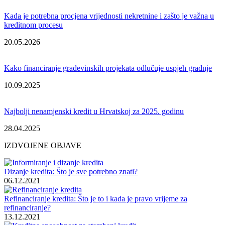
Kada je potrebna procjena vrijednosti nekretnine i zašto je važna u
kreditnom procesu
20.05.2026
Kako financiranje građevinskih projekata odlučuje uspjeh gradnje
10.09.2025
Najbolji nenamjenski kredit u Hrvatskoj za 2025. godinu
28.04.2025
IZDVOJENE OBJAVE
Dizanje kredita: Što je sve potrebno znati?
06.12.2021
Refinanciranje kredita: Što je to i kada je pravo vrijeme za
refinanciranje?
13.12.2021