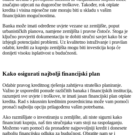
značajno utjecati na dugoročne troškove. Također, rok otplate
kredita i visina mjesečne rate moraju biti u skladu s vašim
financijskim mogućnostima.
Banka može imati određene uvjete vezane uz zemljište, poput
urbanističkih planova, namjene zemljišta i pravne čistoće. Stoga je
ključno provjeriti dokumentaciju te dobiti stručni savjet kako bi se
izbjegli potencijalni problemi. Uz kvalitetno istraživanje i pravilan
odabir, krediti za kupnju zemljišta mogu biti investicija koja će
donijeti visoku isplativost u budućnosti.
Kako osigurati najbolji financijski plan
Odabir pravog kreditnog rješenja zahtijeva strateško planiranje.
Važno je usporediti ponude različitih banaka i financijskih institucija,
razumjeti sve uvjete i troškove, te imati jasan financijski plan otplate
kredita. Rad s iskusnim kreditnim posrednicima može vam pomoći
pronaći najbolju opciju prilagođenu vašim potrebama.
Ako razmišljate o investiranju u zemljište, ali niste sigurni kako
financirati kupnju, naš tim stručnjaka vam stoji na raspolaganju.
Možemo vam pomoći da pronađete najpovoljniji kredit i donesete
najbolju financijsku odluku za budućnost. Obratite nam se i