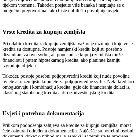
tijekom vremena. Također, posjetite više banaka i raspitajte se o
mogućim pregovorima kako biste dobili što povoljnije uvjete.
Vrste kredita za kupnju zemljišta
Pri odabiru kredita za kupnju zemljišta važno je razumjeti koje vrste
kredita su dostupne. Postoje namjenski krediti koji su posebno
dizajnirani za ovu svrhu, ali ponekad se kupnja zemljišta može
financirati i putem hipotekarnog kredita, ako planirate kasniju
izgradnju objekta.
Također, postoje posebni poljoprivredni krediti koji nude povoljne
uvjete ako zemljište kupujete za poljoprivredne svrhe. Neki kreditori
omogućavaju i kombinaciju kredita, gdje dio financiranja dolazi iz
klasičnog stambenog kredita a dio iz investicijskog kredita.
Uvjeti i potrebna dokumentacija
Prilikom podnošenja zahtjeva za kredite za kupnju zemljišta, morat
ćete osigurati određenu dokumentaciju. Najčešće su potrebni osobni
dokumenti, dokaz o prihodima, vlasnički list zemljišta te procjena