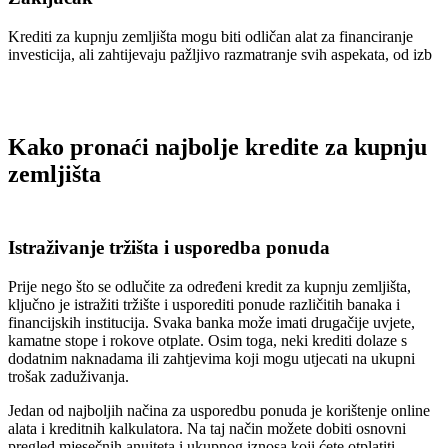
Krediti za kupnju zemljišta mogu biti odličan alat za financiranje
investicija, ali zahtijevaju pažljivo razmatranje svih aspekata, od izb
Kako pronaći najbolje kredite za kupnju
zemljišta
Istraživanje tržišta i usporedba ponuda
Prije nego što se odlučite za određeni kredit za kupnju zemljišta,
ključno je istražiti tržište i usporediti ponude različitih banaka i
financijskih institucija. Svaka banka može imati drugačije uvjete,
kamatne stope i rokove otplate. Osim toga, neki krediti dolaze s
dodatnim naknadama ili zahtjevima koji mogu utjecati na ukupni
trošak zaduživanja.
Jedan od najboljih načina za usporedbu ponuda je korištenje online
alata i kreditnih kalkulatora. Na taj način možete dobiti osnovni
pregled mjesečnih anuiteta i ukupnog iznosa koji ćete otplatiti