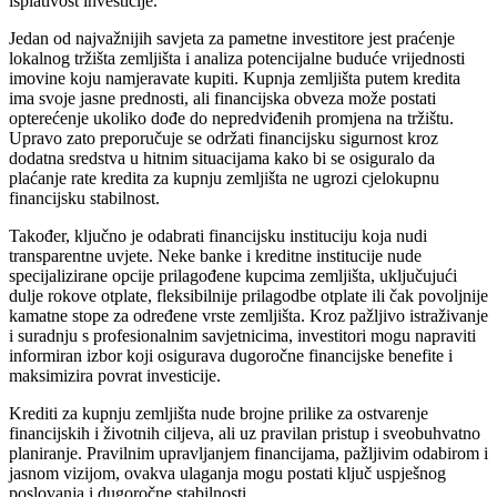
isplativost investicije.
Jedan od najvažnijih savjeta za pametne investitore jest praćenje
lokalnog tržišta zemljišta i analiza potencijalne buduće vrijednosti
imovine koju namjeravate kupiti. Kupnja zemljišta putem kredita
ima svoje jasne prednosti, ali financijska obveza može postati
opterećenje ukoliko dođe do nepredviđenih promjena na tržištu.
Upravo zato preporučuje se održati financijsku sigurnost kroz
dodatna sredstva u hitnim situacijama kako bi se osiguralo da
plaćanje rate kredita za kupnju zemljišta ne ugrozi cjelokupnu
financijsku stabilnost.
Također, ključno je odabrati financijsku instituciju koja nudi
transparentne uvjete. Neke banke i kreditne institucije nude
specijalizirane opcije prilagođene kupcima zemljišta, uključujući
dulje rokove otplate, fleksibilnije prilagodbe otplate ili čak povoljnije
kamatne stope za određene vrste zemljišta. Kroz pažljivo istraživanje
i suradnju s profesionalnim savjetnicima, investitori mogu napraviti
informiran izbor koji osigurava dugoročne financijske benefite i
maksimizira povrat investicije.
Krediti za kupnju zemljišta nude brojne prilike za ostvarenje
financijskih i životnih ciljeva, ali uz pravilan pristup i sveobuhvatno
planiranje. Pravilnim upravljanjem financijama, pažljivim odabirom i
jasnom vizijom, ovakva ulaganja mogu postati ključ uspješnog
poslovanja i dugoročne stabilnosti.