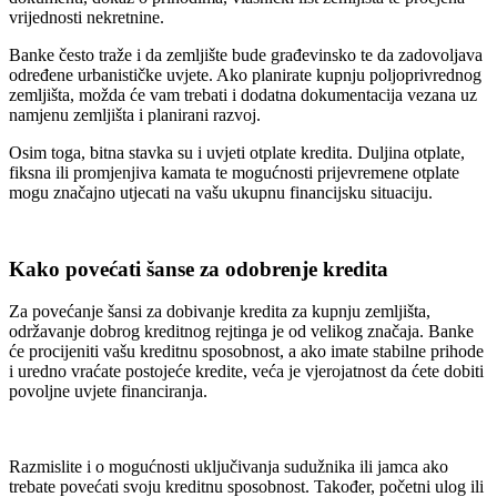
vrijednosti nekretnine.
Banke često traže i da zemljište bude građevinsko te da zadovoljava
određene urbanističke uvjete. Ako planirate kupnju poljoprivrednog
zemljišta, možda će vam trebati i dodatna dokumentacija vezana uz
namjenu zemljišta i planirani razvoj.
Osim toga, bitna stavka su i uvjeti otplate kredita. Duljina otplate,
fiksna ili promjenjiva kamata te mogućnosti prijevremene otplate
mogu značajno utjecati na vašu ukupnu financijsku situaciju.
Kako povećati šanse za odobrenje kredita
Za povećanje šansi za dobivanje kredita za kupnju zemljišta,
održavanje dobrog kreditnog rejtinga je od velikog značaja. Banke
će procijeniti vašu kreditnu sposobnost, a ako imate stabilne prihode
i uredno vraćate postojeće kredite, veća je vjerojatnost da ćete dobiti
povoljne uvjete financiranja.
Razmislite i o mogućnosti uključivanja sudužnika ili jamca ako
trebate povećati svoju kreditnu sposobnost. Također, početni ulog ili