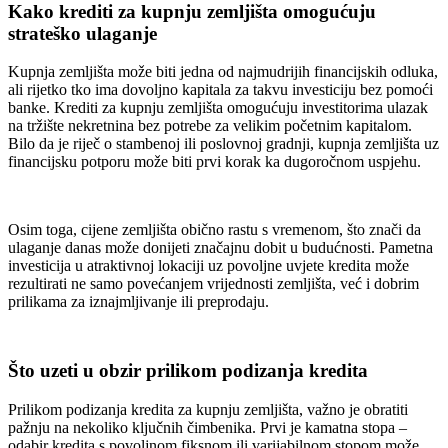
Kako krediti za kupnju zemljišta omogućuju
strateško ulaganje
Kupnja zemljišta može biti jedna od najmudrijih financijskih odluka,
ali rijetko tko ima dovoljno kapitala za takvu investiciju bez pomoći
banke. Krediti za kupnju zemljišta omogućuju investitorima ulazak
na tržište nekretnina bez potrebe za velikim početnim kapitalom.
Bilo da je riječ o stambenoj ili poslovnoj gradnji, kupnja zemljišta uz
financijsku potporu može biti prvi korak ka dugoročnom uspjehu.
Osim toga, cijene zemljišta obično rastu s vremenom, što znači da
ulaganje danas može donijeti značajnu dobit u budućnosti. Pametna
investicija u atraktivnoj lokaciji uz povoljne uvjete kredita može
rezultirati ne samo povećanjem vrijednosti zemljišta, već i dobrim
prilikama za iznajmljivanje ili preprodaju.
Što uzeti u obzir prilikom podizanja kredita
Prilikom podizanja kredita za kupnju zemljišta, važno je obratiti
pažnju na nekoliko ključnih čimbenika. Prvi je kamatna stopa –
odabir kredita s povoljnom fiksnom ili varijabilnom stopom može