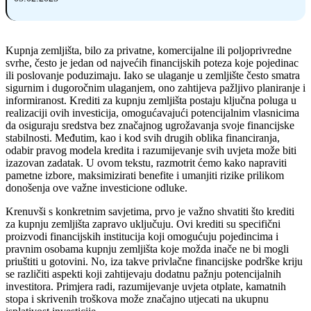
Kupnja zemljišta, bilo za privatne, komercijalne ili poljoprivredne
svrhe, često je jedan od najvećih financijskih poteza koje pojedinac
ili poslovanje poduzimaju. Iako se ulaganje u zemljište često smatra
sigurnim i dugoročnim ulaganjem, ono zahtijeva pažljivo planiranje i
informiranost. Krediti za kupnju zemljišta postaju ključna poluga u
realizaciji ovih investicija, omogućavajući potencijalnim vlasnicima
da osiguraju sredstva bez značajnog ugrožavanja svoje financijske
stabilnosti. Međutim, kao i kod svih drugih oblika financiranja,
odabir pravog modela kredita i razumijevanje svih uvjeta može biti
izazovan zadatak. U ovom tekstu, razmotrit ćemo kako napraviti
pametne izbore, maksimizirati benefite i umanjiti rizike prilikom
donošenja ove važne investicione odluke.
Krenuvši s konkretnim savjetima, prvo je važno shvatiti što krediti
za kupnju zemljišta zapravo uključuju. Ovi krediti su specifični
proizvodi financijskih institucija koji omogućuju pojedincima i
pravnim osobama kupnju zemljišta koje možda inače ne bi mogli
priuštiti u gotovini. No, iza takve privlačne financijske podrške kriju
se različiti aspekti koji zahtijevaju dodatnu pažnju potencijalnih
investitora. Primjera radi, razumijevanje uvjeta otplate, kamatnih
stopa i skrivenih troškova može značajno utjecati na ukupnu