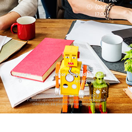
Pon - Pet
(09:00 -
17:00)
Copyright
Nitor grupa d.o.o.
All rights
©
reserved.
2026
Uvjeti korištenja web stranice
GDPR
Politika upravljanja prigovorima klijenata
Obrazac za podnošenje prigovora