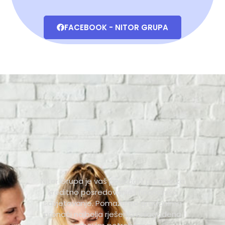
FACEBOOK - NITOR GRUPA
Nitor Grupa je vaš pouzdani partner za
kreditno posredovanje i financijsko
savjetovanje. Pomažemo građanima
pronaći najbolja rješenja prilagođena