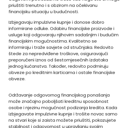
priuštiti trenutno i s obzirom na očekivanu
financijsku situaciju u budućnosti.
Izbjegavaju impulzivne kupnje i donose dobro
informirane odluke. Odabiru financijske proizvode i
usluge koji odgovaraju njihovim sadašnjim i budućim
financijskim mogućnostima. Kvalitetno se
informiraju i traže savjete od stručnjaka. Redovito
štede za nepredviđene troškove, osiguravajući
preporučeni iznos od šestomjesečnih izdataka
jednog kućanstva. Također, redovito podmiruju
obveze po kreditnim karticama i ostale financijske
obveze.
Održavanje odgovornog financijskog ponašanja
može značajno poboljšati kreditnu sposobnost
osobe i njezinu mogućnost podizanja kredita. Kada
izbjegavate impulzivne kupnje i trošite novac samo
na stvari koje si zaista možete priuštiti, pokazujete
stabilnost i odgovornost u upravljanju svojim