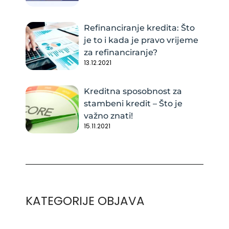
Refinanciranje kredita: Što
je to i kada je pravo vrijeme
za refinanciranje?
13.12.2021
Kreditna sposobnost za
stambeni kredit – Što je
važno znati!
15.11.2021
KATEGORIJE OBJAVA