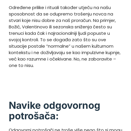
Određene prilike i rituali također utječu na našu
sposobnost da se odupremo trošenju novca na
stvari koje nisu dobre za naš proračun. Na primjer,
Božić, Valentinovo ili sezonska sniženja često su
trenuci kada čak i najracionalniji ljudi popuste u
svojoj kontroli. To se događa zato što su ove
situacije postale “normalne” u našem kulturnom
kontekstu i ne doživljavaju se kao impulzivne kupnje,
već kao razumne i očekivane. No, ne zaboravite –
one to nisu.
Navike odgovornog
potrošača:
Odgovorni potrošači ne troše više nego što si mogu