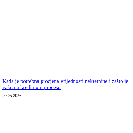
Kada je potrebna procjena vrijednosti nekretnine i zašto je
važna u kreditnom procesu
20.05.2026