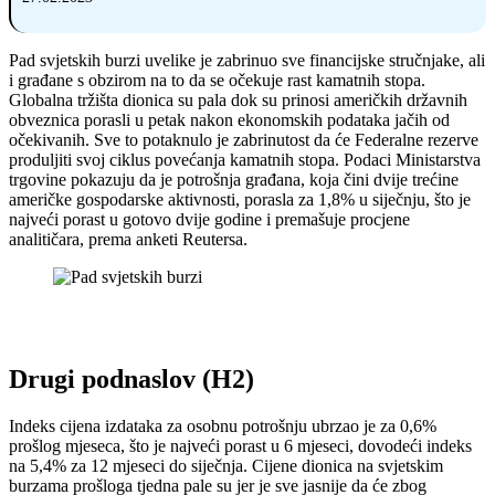
Pad svjetskih burzi uvelike je zabrinuo sve financijske stručnjake, ali
i građane s obzirom na to da se očekuje rast kamatnih stopa.
Globalna tržišta dionica su pala dok su prinosi američkih državnih
obveznica porasli u petak nakon ekonomskih podataka jačih od
očekivanih. Sve to potaknulo je zabrinutost da će Federalne rezerve
produljiti svoj ciklus povećanja kamatnih stopa. Podaci Ministarstva
trgovine pokazuju da je potrošnja građana, koja čini dvije trećine
američke gospodarske aktivnosti, porasla za 1,8% u siječnju, što je
najveći porast u gotovo dvije godine i premašuje procjene
analitičara, prema anketi Reutersa.
Drugi podnaslov (H2)
Indeks cijena izdataka za osobnu potrošnju ubrzao je za 0,6%
prošlog mjeseca, što je najveći porast u 6 mjeseci, dovodeći indeks
na 5,4% za 12 mjeseci do siječnja. Cijene dionica na svjetskim
burzama prošloga tjedna pale su jer je sve jasnije da će zbog