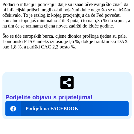
Podaci o inflaciji i potrošnji i dalje su iznad očekivanja što znači da
bi inflacijski pritisci mogli ostati pojačani dulje nego što se na tržištu
očekivalo. To je razlog iz kojeg procjenjuju da će Fed povećati
kamatne stope još minimalno 2 ili 3 puta, i to na 5,35 % do srpnja, a
na tim će se razinama cijena novca zadržti do iduće godine.
Što se tiče europskih burza, cijene dionica prošloga tjedna su pale.
Londonski FTSE indeks iznosio je1,6 %, dok je frankfurtski DAX
pao 1,8 %, a pariški CAC 2,2 posto %.
Podjelite objavu s prijateljima!
Podijeli na FACEBOOK