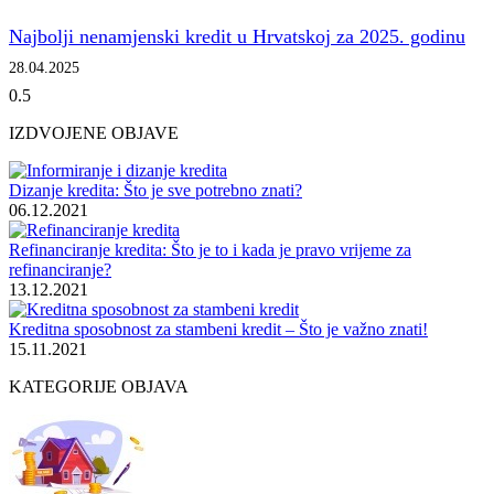
Najbolji nenamjenski kredit u Hrvatskoj za 2025. godinu
28.04.2025
IZDVOJENE OBJAVE
Dizanje kredita: Što je sve potrebno znati?
06.12.2021
Refinanciranje kredita: Što je to i kada je pravo vrijeme za
refinanciranje?
13.12.2021
Kreditna sposobnost za stambeni kredit – Što je važno znati!
15.11.2021
KATEGORIJE OBJAVA