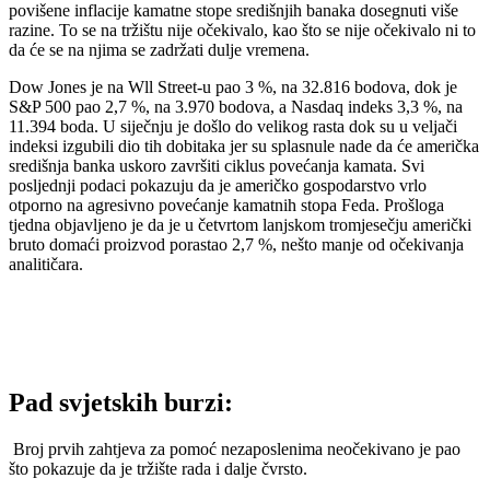
povišene inflacije kamatne stope središnjih banaka dosegnuti više
razine. To se na tržištu nije očekivalo, kao što se nije očekivalo ni to
da će se na njima se zadržati dulje vremena.
Dow Jones je na Wll Street-u pao 3 %, na 32.816 bodova, dok je
S&P 500 pao 2,7 %, na 3.970 bodova, a Nasdaq indeks 3,3 %, na
11.394 boda. U siječnju je došlo do velikog rasta dok su u veljači
indeksi izgubili dio tih dobitaka jer su splasnule nade da će američka
središnja banka uskoro završiti ciklus povećanja kamata. Svi
posljednji podaci pokazuju da je američko gospodarstvo vrlo
otporno na agresivno povećanje kamatnih stopa Feda. Prošloga
tjedna objavljeno je da je u četvrtom lanjskom tromjesečju američki
bruto domaći proizvod porastao 2,7 %, nešto manje od očekivanja
analitičara.
Pad svjetskih burzi:
Broj prvih zahtjeva za pomoć nezaposlenima neočekivano je pao
što pokazuje da je tržište rada i dalje čvrsto.