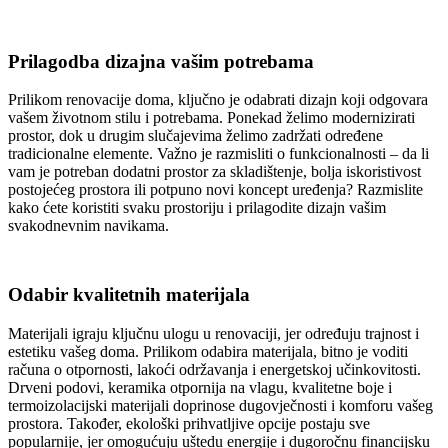
Prilagodba dizajna vašim potrebama
Prilikom renovacije doma, ključno je odabrati dizajn koji odgovara
vašem životnom stilu i potrebama. Ponekad želimo modernizirati
prostor, dok u drugim slučajevima želimo zadržati određene
tradicionalne elemente. Važno je razmisliti o funkcionalnosti – da li
vam je potreban dodatni prostor za skladištenje, bolja iskoristivost
postojećeg prostora ili potpuno novi koncept uređenja? Razmislite
kako ćete koristiti svaku prostoriju i prilagodite dizajn vašim
svakodnevnim navikama.
Odabir kvalitetnih materijala
Materijali igraju ključnu ulogu u renovaciji, jer određuju trajnost i
estetiku vašeg doma. Prilikom odabira materijala, bitno je voditi
računa o otpornosti, lakoći održavanja i energetskoj učinkovitosti.
Drveni podovi, keramika otpornija na vlagu, kvalitetne boje i
termoizolacijski materijali doprinose dugovječnosti i komforu vašeg
prostora. Također, ekološki prihvatljive opcije postaju sve
popularnije, jer omogućuju uštedu energije i dugoročnu financijsku