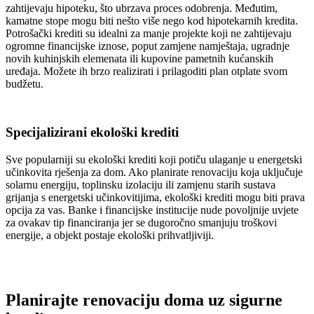
zahtijevaju hipoteku, što ubrzava proces odobrenja. Međutim,
kamatne stope mogu biti nešto više nego kod hipotekarnih kredita.
Potrošački krediti su idealni za manje projekte koji ne zahtijevaju
ogromne financijske iznose, poput zamjene namještaja, ugradnje
novih kuhinjskih elemenata ili kupovine pametnih kućanskih
uređaja. Možete ih brzo realizirati i prilagoditi plan otplate svom
budžetu.
Specijalizirani ekološki krediti
Sve popularniji su ekološki krediti koji potiču ulaganje u energetski
učinkovita rješenja za dom. Ako planirate renovaciju koja uključuje
solarnu energiju, toplinsku izolaciju ili zamjenu starih sustava
grijanja s energetski učinkovitijima, ekološki krediti mogu biti prava
opcija za vas. Banke i financijske institucije nude povoljnije uvjete
za ovakav tip financiranja jer se dugoročno smanjuju troškovi
energije, a objekt postaje ekološki prihvatljiviji.
Planirajte renovaciju doma uz sigurne