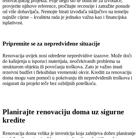
renovacijskog projekta. Prije nego što se odlučite za izvođače,
provjerite njihove reference, pročitajte recenzije i zatražite ponude
od više dobavljača. Nemojte birati izvođača isključivo na temelju
najniže cijene – kvaliteta rada je jednako važna kao i financijska
isplativost.
Pripremite se za nepredviđene situacije
Renovacija uvijek nosi određene nepredvidive izazove. Može doći
do kašnjenja u isporuci materijala, neočekivanih problema sa
strukturom objekta ili povećanja troškova. Zato je važno imati
rezervni budžet i fleksibilan vremenski okvir. Krediti za renovaciju
doma mogu vam pomoći u pokrivanju tih nepredviđenih troškova i
osigurati da projekt teče bez ozbiljnih poteškoća.
Planirajte renovaciju doma uz sigurne
kredite
Renovacija doma velika je investicija koja zahtijeva dobro planiranje