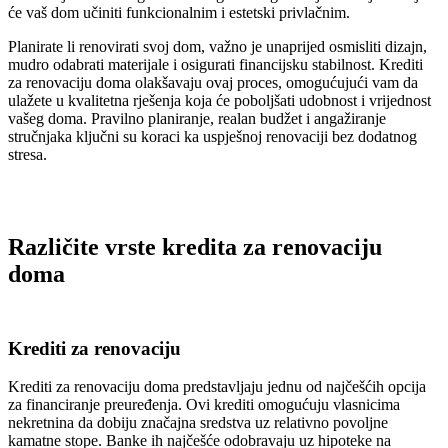
će vaš dom učiniti funkcionalnim i estetski privlačnim.
Planirate li renovirati svoj dom, važno je unaprijed osmisliti dizajn,
mudro odabrati materijale i osigurati financijsku stabilnost. Krediti
za renovaciju doma olakšavaju ovaj proces, omogućujući vam da
ulažete u kvalitetna rješenja koja će poboljšati udobnost i vrijednost
vašeg doma. Pravilno planiranje, realan budžet i angažiranje
stručnjaka ključni su koraci ka uspješnoj renovaciji bez dodatnog
stresa.
Različite vrste kredita za renovaciju
doma
Krediti za renovaciju
Krediti za renovaciju doma predstavljaju jednu od najčešćih opcija
za financiranje preuređenja. Ovi krediti omogućuju vlasnicima
nekretnina da dobiju značajna sredstva uz relativno povoljne
kamatne stope. Banke ih najčešće odobravaju uz hipoteke na