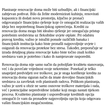
Planiranje renovacije doma može biti uzbudljiv, ali i financijski
zahtjevan pothvat. Bilo da želite modernizirati kuhinju, renovirati
kupaonicu ili dodati novu prostoriju, ključno je pronaći
odgovarajuće financijsko rješenje koje će omogućiti realizaciju vaših
ideja bez nepotrebnog financijskog opterećenja. Krediti za
renovaciju doma mogu biti idealno rješenje jer omogućuju pristup
potrebnim sredstvima uz fleksibilne uvjete otplate. Pri odabiru
pravog kredita, važno je istražiti ponude različitih banaka i
financijskih institucija kako biste pronašli najpovoljnije uvjete i
osigurali da renovacija protekne bez stresa. Također, preporučuje se
izrada detaljnog plana renovacije kako biste točno znali koliko
sredstava vam je potrebno i kako ih namjeravate rasporediti.
Renovacija doma nije samo način da poboljšate kvalitetu stanovanja,
već i da povećate vrijednost svoje nekretnine. Ponekad je teško
unaprijed predvidjeti sve troškove, pa je stoga korištenje kredita za
renovaciju doma siguran način da imate dovoljno financijskih
sredstava za završetak svih planiranih radova. Prilikom planiranja,
važno je uzeti u obzir ne samo osnovne troškove materijala i rada,
već i potencijalne nepredviđene izdatke koji mogu nastati tijekom
procesa. Kvalitetno planiranje i uspoređivanje kreditnih opcija
omogućit će vam da pronađete najpovoljniju opciju koja odgovara
vašim financijskim mogućnostima.