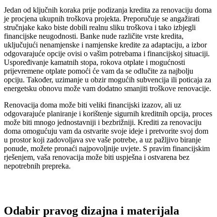
Jedan od ključnih koraka prije podizanja kredita za renovaciju doma
je procjena ukupnih troškova projekta. Preporučuje se angažirati
stručnjake kako biste dobili realnu sliku troškova i tako izbjegli
financijske neugodnosti. Banke nude različite vrste kredita,
uključujući nenamjenske i namjenske kredite za adaptaciju, a izbor
odgovarajuće opcije ovisi o vašim potrebama i financijskoj situaciji.
Uspoređivanje kamatnih stopa, rokova otplate i mogućnosti
prijevremene otplate pomoći će vam da se odlučite za najbolju
opciju. Također, uzimanje u obzir mogućih subvencija ili poticaja za
energetsku obnovu može vam dodatno smanjiti troškove renovacije.
Renovacija doma može biti veliki financijski izazov, ali uz
odgovarajuće planiranje i korištenje sigurnih kreditnih opcija, proces
može biti mnogo jednostavniji i bezbrižniji. Krediti za renovaciju
doma omogućuju vam da ostvarite svoje ideje i pretvorite svoj dom
u prostor koji zadovoljava sve vaše potrebe, a uz pažljivo biranje
ponude, možete pronaći najpovoljnije uvjete. S pravim financijskim
rješenjem, vaša renovacija može biti uspješna i ostvarena bez
nepotrebnih prepreka.
Odabir pravog dizajna i materijala