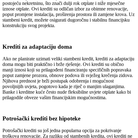
postojeću nekretninu, što znači dulji rok otplate i niže mjesečne
iznose otplate. Ovi krediti su odličan izbor za obimne renovacije,
poput promjene instalacija, proširenja prostora ili zamjene krova. Uz
stambeni kredit, možete osigurati dugoročnu i stabilnu financijsku
konstrukciju svog projekta.
Krediti za adaptaciju doma
Ako ne planirate uzimati veliki stambeni kredit, krediti za adaptaciju
doma mogu biti praktično i brže rješenje. Ovi krediti su obično
manji iznosi koji su prilagođeni financiranju specifičnih popravaka
poput zamjene prozora, obnove podova ili svježeg krečenja zidova.
Njihova prednost je brži postupak odobrenja i mogućnost
povoljnijih uvjeta, pogotovo kada je riječ o manjim ulaganjima.
Banke i kreditne kuće često nude fleksibilne uvjete otplate kako bi
prilagodile obveze vašim financijskim mogućnostima.
Potrošački krediti bez hipoteke
Potrošački krediti su još jedna popularna opcija za pokrivanje
troškova renovacije. Za razliku od stambenih kredita, ovi krediti ne