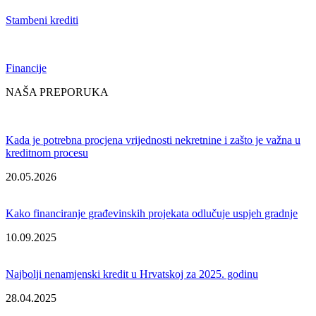
Stambeni krediti
Financije
NAŠA PREPORUKA
Kada je potrebna procjena vrijednosti nekretnine i zašto je važna u
kreditnom procesu
20.05.2026
Kako financiranje građevinskih projekata odlučuje uspjeh gradnje
10.09.2025
Najbolji nenamjenski kredit u Hrvatskoj za 2025. godinu
28.04.2025