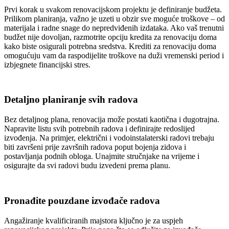
Prvi korak u svakom renovacijskom projektu je definiranje budžeta.
Prilikom planiranja, važno je uzeti u obzir sve moguće troškove – od
materijala i radne snage do nepredviđenih izdataka. Ako vaš trenutni
budžet nije dovoljan, razmotrite opciju kredita za renovaciju doma
kako biste osigurali potrebna sredstva. Krediti za renovaciju doma
omogućuju vam da raspodijelite troškove na duži vremenski period i
izbjegnete financijski stres.
Detaljno planiranje svih radova
Bez detaljnog plana, renovacija može postati kaotična i dugotrajna.
Napravite listu svih potrebnih radova i definirajte redoslijed
izvođenja. Na primjer, električni i vodoinstalaterski radovi trebaju
biti završeni prije završnih radova poput bojenja zidova i
postavljanja podnih obloga. Unajmite stručnjake na vrijeme i
osigurajte da svi radovi budu izvedeni prema planu.
Pronađite pouzdane izvođače radova
Angažiranje kvalificiranih majstora ključno je za uspjeh