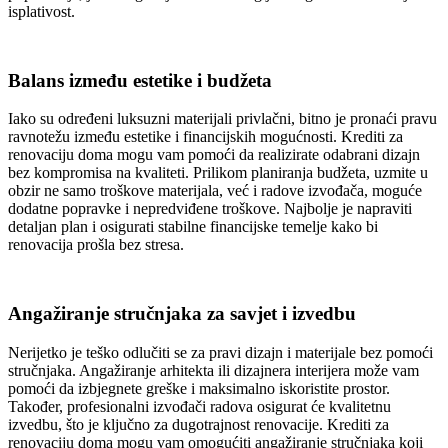
isplativost.
Balans između estetike i budžeta
Iako su određeni luksuzni materijali privlačni, bitno je pronaći pravu
ravnotežu između estetike i financijskih mogućnosti. Krediti za
renovaciju doma mogu vam pomoći da realizirate odabrani dizajn
bez kompromisa na kvaliteti. Prilikom planiranja budžeta, uzmite u
obzir ne samo troškove materijala, već i radove izvođača, moguće
dodatne popravke i nepredviđene troškove. Najbolje je napraviti
detaljan plan i osigurati stabilne financijske temelje kako bi
renovacija prošla bez stresa.
Angažiranje stručnjaka za savjet i izvedbu
Nerijetko je teško odlučiti se za pravi dizajn i materijale bez pomoći
stručnjaka. Angažiranje arhitekta ili dizajnera interijera može vam
pomoći da izbjegnete greške i maksimalno iskoristite prostor.
Također, profesionalni izvođači radova osigurat će kvalitetnu
izvedbu, što je ključno za dugotrajnost renovacije. Krediti za
renovaciju doma mogu vam omogućiti angažiranje stručnjaka koji