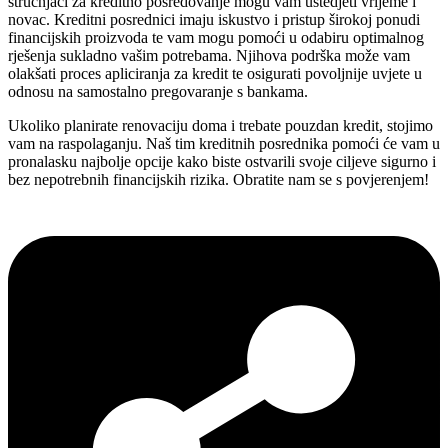
stručnjaci za kreditno posredovanje mogu vam uštedjeti vrijeme i
novac. Kreditni posrednici imaju iskustvo i pristup širokoj ponudi
financijskih proizvoda te vam mogu pomoći u odabiru optimalnog
rješenja sukladno vašim potrebama. Njihova podrška može vam
olakšati proces apliciranja za kredit te osigurati povoljnije uvjete u
odnosu na samostalno pregovaranje s bankama.
Ukoliko planirate renovaciju doma i trebate pouzdan kredit, stojimo
vam na raspolaganju. Naš tim kreditnih posrednika pomoći će vam u
pronalasku najbolje opcije kako biste ostvarili svoje ciljeve sigurno i
bez nepotrebnih financijskih rizika. Obratite nam se s povjerenjem!