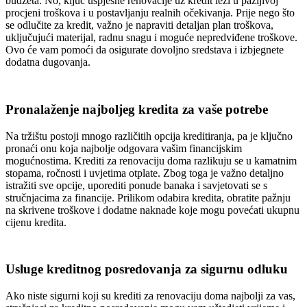
budžeta. No, ključ uspješne renovacije uz kredit leži u pažljivoj
procjeni troškova i u postavljanju realnih očekivanja. Prije nego što
se odlučite za kredit, važno je napraviti detaljan plan troškova,
uključujući materijal, radnu snagu i moguće nepredviđene troškove.
Ovo će vam pomoći da osigurate dovoljno sredstava i izbjegnete
dodatna dugovanja.
Pronalaženje najboljeg kredita za vaše potrebe
Na tržištu postoji mnogo različitih opcija kreditiranja, pa je ključno
pronaći onu koja najbolje odgovara vašim financijskim
mogućnostima. Krediti za renovaciju doma razlikuju se u kamatnim
stopama, ročnosti i uvjetima otplate. Zbog toga je važno detaljno
istražiti sve opcije, uporediti ponude banaka i savjetovati se s
stručnjacima za financije. Prilikom odabira kredita, obratite pažnju
na skrivene troškove i dodatne naknade koje mogu povećati ukupnu
cijenu kredita.
Usluge kreditnog posredovanja za sigurnu odluku
Ako niste sigurni koji su krediti za renovaciju doma najbolji za vas,