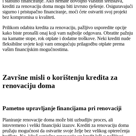
i stabilno financiranje. Ako nemate dovoljno vlastitih sredstava,
krediti za renovaciju doma mogu biti izvrsno rješenje. Osiguravajući
sigurno i pristupačno financiranje, moći ćete ostvariti svoj projekt
bez kompromisa u kvaliteti.
Prilikom odabira kredita za renovaciju, pažljivo usporedite opcije
kako biste pronašli onaj koji vam najbolje odgovara. Obratite pažnju
na kamatne stope, rok otplate i dodatne troškove. Neki krediti nude
fleksibilne uvjete koji vam omogućuju prilagodbu otplate prema
vašim financijskim mogućnostima.
Završne misli o korištenju kredita za
renovaciju doma
Pametno upravljanje financijama pri renovaciji
Planiranje renovacije doma može biti uzbudljiv proces, ali
istovremeno i veliki financijski izazov. Krediti za renovaciju doma
pružaju mogućnost da ostvarite svoje želje bez velikog opterećenja