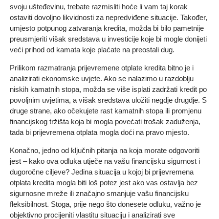
svoju ušteđevinu, trebate razmisliti hoće li vam taj korak
ostaviti dovoljno likvidnosti za nepredviđene situacije. Također,
umjesto potpunog zatvaranja kredita, možda bi bilo pametnije
preusmjeriti višak sredstava u investicije koje bi mogle donijeti
veći prihod od kamata koje plaćate na preostali dug.
Prilikom razmatranja prijevremene otplate kredita bitno je i
analizirati ekonomske uvjete. Ako se nalazimo u razdoblju
niskih kamatnih stopa, možda se više isplati zadržati kredit po
povoljnim uvjetima, a višak sredstava uložiti negdje drugdje. S
druge strane, ako očekujete rast kamatnih stopa ili promjenu
financijskog tržišta koja bi mogla povećati trošak zaduženja,
tada bi prijevremena otplata mogla doći na pravo mjesto.
Konačno, jedno od ključnih pitanja na koja morate odgovoriti
jest – kako ova odluka utječe na vašu financijsku sigurnost i
dugoročne ciljeve? Jedina situacija u kojoj bi prijevremena
otplata kredita mogla biti loš potez jest ako vas ostavlja bez
sigurnosne mreže ili značajno smanjuje vašu financijsku
fleksibilnost. Stoga, prije nego što donesete odluku, važno je
objektivno procijeniti vlastitu situaciju i analizirati sve