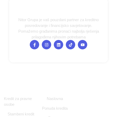
Nitor Grupa je vaš pouzdani partner za kreditno
posredovanje i financijsko savjetovanje.
Pomažemo građanima pronaći najbolja rješenja
prilagođena njihovim potrebama
Ponuda kredita
Navigacija
Kontakt i
Kredit za pravne
Naslovna
Lokacija
osobe
Ponuda kredita
Ulica Nikole
Stambeni kredit
Tesle 12/1,