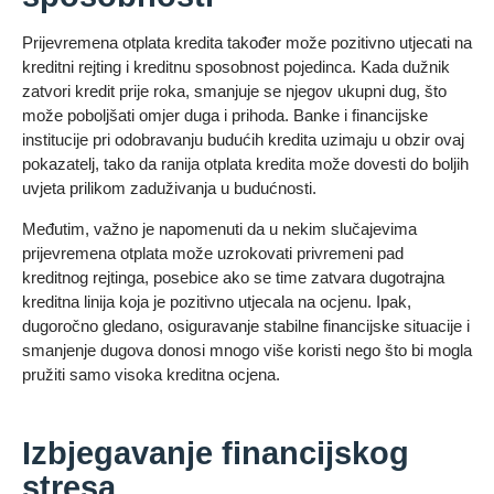
Prijevremena otplata kredita također može pozitivno utjecati na
kreditni rejting i kreditnu sposobnost pojedinca. Kada dužnik
zatvori kredit prije roka, smanjuje se njegov ukupni dug, što
može poboljšati omjer duga i prihoda. Banke i financijske
institucije pri odobravanju budućih kredita uzimaju u obzir ovaj
pokazatelj, tako da ranija otplata kredita može dovesti do boljih
uvjeta prilikom zaduživanja u budućnosti.
Međutim, važno je napomenuti da u nekim slučajevima
prijevremena otplata može uzrokovati privremeni pad
kreditnog rejtinga, posebice ako se time zatvara dugotrajna
kreditna linija koja je pozitivno utjecala na ocjenu. Ipak,
dugoročno gledano, osiguravanje stabilne financijske situacije i
smanjenje dugova donosi mnogo više koristi nego što bi mogla
pružiti samo visoka kreditna ocjena.
Izbjegavanje financijskog
stresa