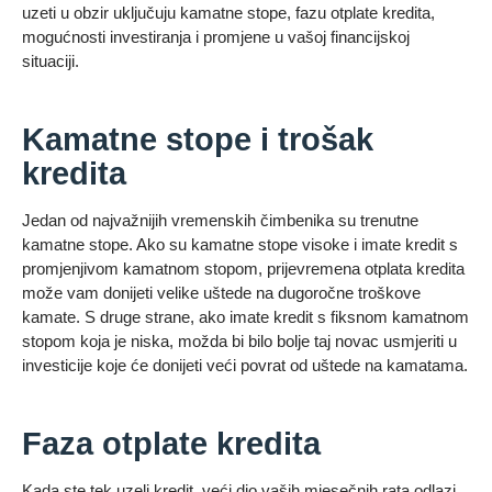
uzeti u obzir uključuju kamatne stope, fazu otplate kredita,
mogućnosti investiranja i promjene u vašoj financijskoj
situaciji.
Kamatne stope i trošak
kredita
Jedan od najvažnijih vremenskih čimbenika su trenutne
kamatne stope. Ako su kamatne stope visoke i imate kredit s
promjenjivom kamatnom stopom, prijevremena otplata kredita
može vam donijeti velike uštede na dugoročne troškove
kamate. S druge strane, ako imate kredit s fiksnom kamatnom
stopom koja je niska, možda bi bilo bolje taj novac usmjeriti u
investicije koje će donijeti veći povrat od uštede na kamatama.
Faza otplate kredita
Kada ste tek uzeli kredit, veći dio vaših mjesečnih rata odlazi