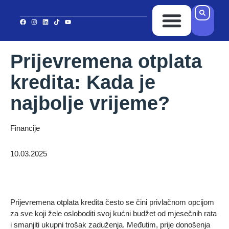
Ponuda Kredita
Ispuni upitnik
Kontakt i Lokacija
Prijevremena otplata
kredita: Kada je
najbolje vrijeme?
Financije
10.03.2025
Prijevremena otplata kredita često se čini privlačnom opcijom
za sve koji žele osloboditi svoj kućni budžet od mjesečnih rata
i smanjiti ukupni trošak zaduženja. Međutim, prije donošenja