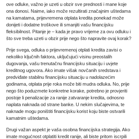
ove odluke, važno je uzeti u obzir sve prednosti i mane koje
ona donosi. Naime, iako može rezultirati značajnim uštedama
na kamatama, prijevremena otplata kredita ponekad može
donijeti i dodatne troškove ili smanjiti vašu financijsku
fleksibilnost. Pitanje je – kada je pravo vrijeme za ovu odluku i
što sve treba uzeti u obzir prije nego što napravite ovaj korak?
Prije svega, odluka o prijevremenoj otplati kredita zavisi o
nekoliko ključnih faktora, uključujući visinu preostalih
dugovanja, vašu trenutačnu financijsku situaciju i uvjete
kreditnog ugovora. Ako imate višak novčanih sredstava i
predviđate stabilnu financijsku situaciju u nadolazećim
godinama, otplata prije roka može biti mudra odluka. No, prije
nego što poduzmete konkretne korake, potrebno je provjeriti
postoje li penalizacije za ranije zatvaranje kredita, odnosno
naplata naknada od strane banke. U nekim slučajevima, te
naknade mogu poništiti financijsku korist koju biste ostvarili
kamatnim uštedama.
Drugi važan aspekt je vaša osobna financijska strategija. Ako
imate mogućnost otplatiti kredit ranije, ali biste pritom iscrpili