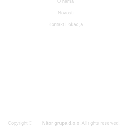
O nama
Zagreb
Novosti
info@nitorgrupa.h
Kontakt i lokacija
+385 98 994
7728
Pon - Pet
(09:00 -
17:00)
Copyright ©
Nitor grupa d.o.o.
All rights reserved.
2026