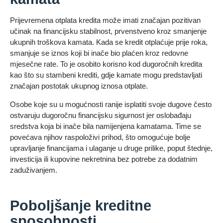
Prijevremena otplata kredita može imati značajan pozitivan
učinak na financijsku stabilnost, prvenstveno kroz smanjenje
ukupnih troškova kamata. Kada se kredit otplaćuje prije roka,
smanjuje se iznos koji bi inače bio plaćen kroz redovne
mjesečne rate. To je osobito korisno kod dugoročnih kredita
kao što su stambeni krediti, gdje kamate mogu predstavljati
značajan postotak ukupnog iznosa otplate.
Osobe koje su u mogućnosti ranije isplatiti svoje dugove često
ostvaruju dugoročnu financijsku sigurnost jer oslobađaju
sredstva koja bi inače bila namijenjena kamatama. Time se
povećava njihov raspoloživi prihod, što omogućuje bolje
upravljanje financijama i ulaganje u druge prilike, poput štednje,
investicija ili kupovine nekretnina bez potrebe za dodatnim
zaduživanjem.
Poboljšanje kreditne
sposobnosti