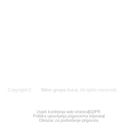
7728
Pon - Pet
(09:00 -
17:00)
Copyright ©
Nitor grupa d.o.o.
All rights reserved.
2026
Uvjeti korištenja web stranice
GDPR
Politika upravljanja prigovorima klijenata
Obrazac za podnošenje prigovora