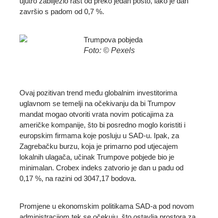
ujutro zabilježio rast od preko jedan posto, iako je dan
završio s padom od 0,7 %.
Foto: ©️ Pexels
Ovaj pozitivan trend među globalnim investitorima
uglavnom se temelji na očekivanju da bi Trumpov
mandat mogao otvoriti vrata novim poticajima za
američke kompanije, što bi posredno moglo koristiti i
europskim firmama koje posluju u SAD-u. Ipak, za
Zagrebačku burzu, koja je primarno pod utjecajem
lokalnih ulagača, učinak Trumpove pobjede bio je
minimalan. Crobex indeks zatvorio je dan u padu od
0,17 %, na razini od 3047,17 bodova.
Promjene u ekonomskim politikama SAD-a pod novom
administracijom tek se očekuju, što ostavlja prostora za