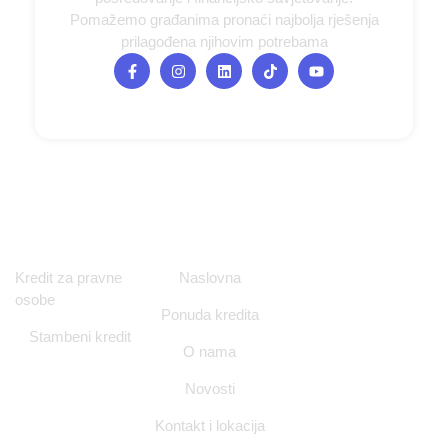
Pomažemo građanima pronaći najbolja rješenja
prilagođena njihovim potrebama
Ponuda kredita
Navigacija
Kontakt i
Kredit za pravne
Naslovna
Lokacija
osobe
Ponuda kredita
Ulica Nikole
Stambeni kredit
Tesle 12/1,
O nama
Zagreb
Novosti
info@nitorgrupa.h
Kontakt i lokacija
+385 98 994