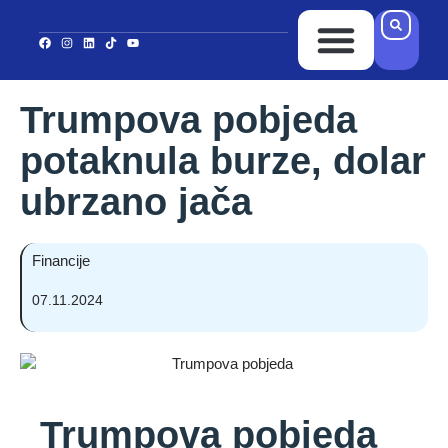
Ponuda Kredita
Ispuni upitnik
Kontakt i Lokacija
Trumpova pobjeda
potaknula burze, dolar
ubrzano jača
Financije
07.11.2024
Trumpova pobjeda