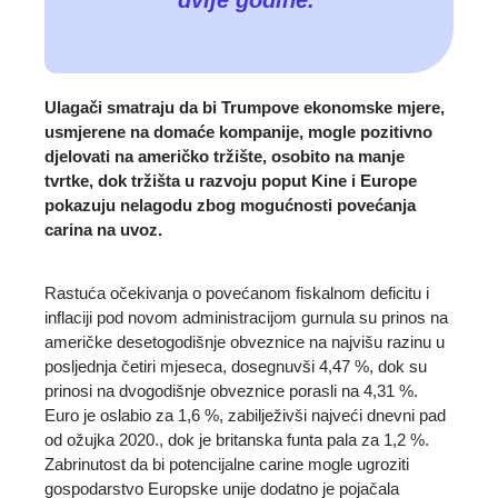
dvije godine.
Ulagači smatraju da bi Trumpove ekonomske mjere,
usmjerene na domaće kompanije, mogle pozitivno
djelovati na američko tržište, osobito na manje
tvrtke, dok tržišta u razvoju poput Kine i Europe
pokazuju nelagodu zbog mogućnosti povećanja
carina na uvoz.
Rastuća očekivanja o povećanom fiskalnom deficitu i
inflaciji pod novom administracijom gurnula su prinos na
američke desetogodišnje obveznice na najvišu razinu u
posljednja četiri mjeseca, dosegnuvši 4,47 %, dok su
prinosi na dvogodišnje obveznice porasli na 4,31 %.
Euro je oslabio za 1,6 %, zabilježivši najveći dnevni pad
od ožujka 2020., dok je britanska funta pala za 1,2 %.
Zabrinutost da bi potencijalne carine mogle ugroziti
gospodarstvo Europske unije dodatno je pojačala