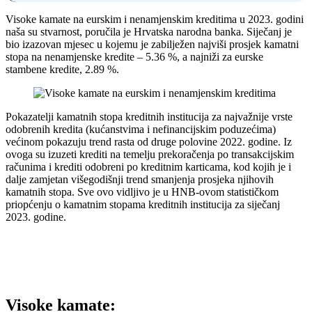
Visoke kamate na eurskim i nenamjenskim kreditima u 2023. godini
naša su stvarnost, poručila je Hrvatska narodna banka. Siječanj je
bio izazovan mjesec u kojemu je zabilježen najviši prosjek kamatni
stopa na nenamjenske kredite – 5.36 %, a najniži za eurske
stambene kredite, 2.89 %.
Pokazatelji kamatnih stopa kreditnih institucija za najvažnije vrste
odobrenih kredita (kućanstvima i nefinancijskim poduzećima)
većinom pokazuju trend rasta od druge polovine 2022. godine. Iz
ovoga su izuzeti krediti na temelju prekoračenja po transakcijskim
računima i krediti odobreni po kreditnim karticama, kod kojih je i
dalje zamjetan višegodišnji trend smanjenja prosjeka njihovih
kamatnih stopa. Sve ovo vidljivo je u HNB-ovom statističkom
priopćenju o kamatnim stopama kreditnih institucija za siječanj
2023. godine.
Visoke kamate: