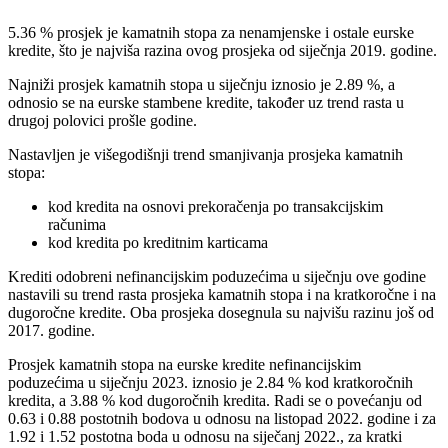
5.36 % prosjek je kamatnih stopa za nenamjenske i ostale eurske
kredite, što je najviša razina ovog prosjeka od siječnja 2019. godine.
Najniži prosjek kamatnih stopa u siječnju iznosio je 2.89 %, a
odnosio se na eurske stambene kredite, također uz trend rasta u
drugoj polovici prošle godine.
Nastavljen je višegodišnji trend smanjivanja prosjeka kamatnih
stopa:
kod kredita na osnovi prekoračenja po transakcijskim
računima
kod kredita po kreditnim karticama
Krediti odobreni nefinancijskim poduzećima u siječnju ove godine
nastavili su trend rasta prosjeka kamatnih stopa i na kratkoročne i na
dugoročne kredite. Oba prosjeka dosegnula su najvišu razinu još od
2017. godine.
Prosjek kamatnih stopa na eurske kredite nefinancijskim
poduzećima u siječnju 2023. iznosio je 2.84 % kod kratkoročnih
kredita, a 3.88 % kod dugoročnih kredita. Radi se o povećanju od
0.63 i 0.88 postotnih bodova u odnosu na listopad 2022. godine i za
1.92 i 1.52 postotna boda u odnosu na siječanj 2022., za kratki