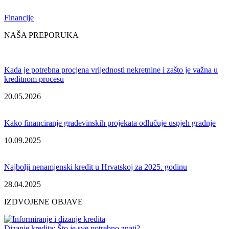
Financije
NAŠA PREPORUKA
Kada je potrebna procjena vrijednosti nekretnine i zašto je važna u
kreditnom procesu
20.05.2026
Kako financiranje građevinskih projekata odlučuje uspjeh gradnje
10.09.2025
Najbolji nenamjenski kredit u Hrvatskoj za 2025. godinu
28.04.2025
IZDVOJENE OBJAVE
Dizanje kredita: Što je sve potrebno znati?