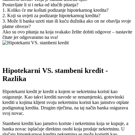
Postavljate li si i neka od idućih pitanja?
1. Koliko će me koštati podizanje hipotekarnog kredita?
2. Koji su uvjeti za podizanje hipotekarnog kredita?
3. Može li banka uzeti stan ili kuću dužnika ako on ne obavlja svoje
platne obveze?
Ako su ovo pitanja na koja svakako želite dobiti odgovor – nastavite
čitate jer odgovaramo na sva!
Hipotekarni VS. stambeni kredit -
Razlika
Hipotekarni kredit je kredit u kojem se nekretnina koristi kao
osiguranje. Kao takvi krediti navode se nenamjenski, gotovinski
krediti u kojima klijent svoju nekretninu koristi kao jamstvo otplate
podignutog kredita. Drugim riječima, na taj način banka osigurava
svoj novac.
Stambeni krediti kao jamstvo koriste i nekretninu koja se kupuje, a
banka novac isplaćuje direktno osobi koja prodaje nekretninu. U
slučaju hipotekarnog kredita nekretnina se može koristiti kao