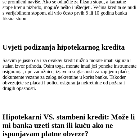
se promijeni naviše. Ako se odlučite za fiksnu stopu, a kamatne
stope krenu nizbrdo, moguće nešto i uštedjeti. Većina kredita se nudi
s varijabilnom stopom, ali vrlo često prvih 5 ili 10 godina banka
fiksira stopu.
Uvjeti podizanja hipotekarnog kredita
Sasvim je jasno da i za ovakav kredit nužno morate imati siguran i
stalan izvor prihoda. Osim toga, morate imati još poneke instrumente
osiguranja, npr. zadužnice, izjave o suglasnosti za zapljenu plaće,
dokumente vezane za zalog nekretnine u korist banke. Također,
obvezujete se plaćati i policu osiguranja nekretnine od požara i
drugih opasnosti.
Hipotekarni VS. stambeni kredit: Može li
mi banka uzeti stan ili kuću ako ne
ispunjavam platne obveze?