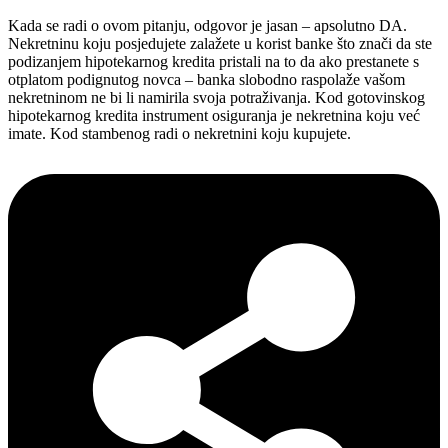
Kada se radi o ovom pitanju, odgovor je jasan – apsolutno DA.
Nekretninu koju posjedujete zalažete u korist banke što znači da ste
podizanjem hipotekarnog kredita pristali na to da ako prestanete s
otplatom podignutog novca – banka slobodno raspolaže vašom
nekretninom ne bi li namirila svoja potraživanja. Kod gotovinskog
hipotekarnog kredita instrument osiguranja je nekretnina koju već
imate. Kod stambenog radi o nekretnini koju kupujete.