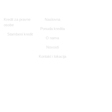
Ponuda kredita
Navigacija
Kontakt i
Kredit za pravne
Naslovna
Lokacija
osobe
Ponuda kredita
Ulica Nikole
Stambeni kredit
Tesle 12/1,
O nama
Zagreb
Novosti
info@nitorgrupa.h
Kontakt i lokacija
+385 98 994
7728
Pon - Pet
(09:00 -
17:00)