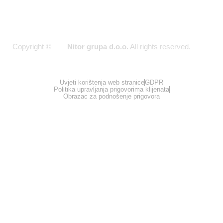
Copyright ©
Nitor grupa d.o.o.
All rights reserved.
2026
Uvjeti korištenja web stranice
GDPR
Politika upravljanja prigovorima klijenata
Obrazac za podnošenje prigovora