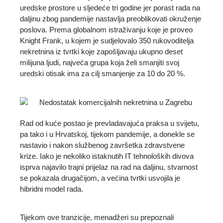
uredske prostore u sljedeće tri godine jer porast rada na
daljinu zbog pandemije nastavlja preoblikovati okruženje
poslova. Prema globalnom istraživanju koje je proveo
Knight Frank, u kojem je sudjelovalo 350 rukovoditelja
nekretnina iz tvrtki koje zapošljavaju ukupno deset
milijuna ljudi, najveća grupa koja želi smanjiti svoj
uredski otisak ima za cilj smanjenje za 10 do 20 %.
Rad od kuće postao je prevladavajuća praksa u svijetu,
pa tako i u Hrvatskoj, tijekom pandemije, a donekle se
nastavio i nakon službenog završetka zdravstvene
krize. Iako je nekoliko istaknutih IT tehnoloških divova
isprva najavilo trajni prijelaz na rad na daljinu, stvarnost
se pokazala drugačijom, a većina tvrtki usvojila je
hibridni model rada.
Tijekom ove tranzicije, menadžeri su prepoznali