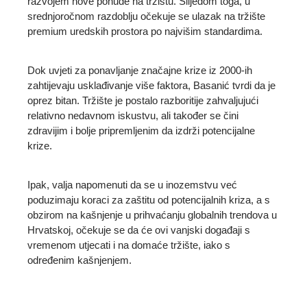
razvojem nove ponude na tržištu. Slijedom toga, u
srednjoročnom razdoblju očekuje se ulazak na tržište
premium uredskih prostora po najvišim standardima.
Dok uvjeti za ponavljanje značajne krize iz 2000-ih
zahtijevaju usklađivanje više faktora, Basanić tvrdi da je
oprez bitan. Tržište je postalo razboritije zahvaljujući
relativno nedavnom iskustvu, ali također se čini
zdravijim i bolje pripremljenim da izdrži potencijalne
krize.
Ipak, valja napomenuti da se u inozemstvu već
poduzimaju koraci za zaštitu od potencijalnih kriza, a s
obzirom na kašnjenje u prihvaćanju globalnih trendova u
Hrvatskoj, očekuje se da će ovi vanjski događaji s
vremenom utjecati i na domaće tržište, iako s
određenim kašnjenjem.