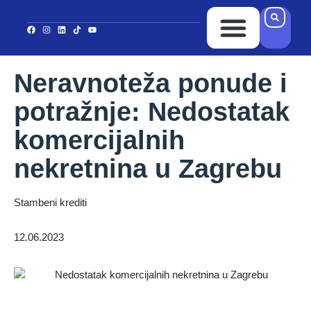
Ponuda Kredita
Ispuni upitnik
Kontakt i Lokacija
Neravnoteža ponude i
potražnje: Nedostatak
komercijalnih
nekretnina u Zagrebu
Stambeni krediti
12.06.2023