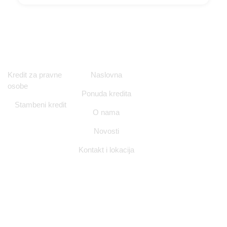
Ponuda kredita
Navigacija
Kontakt i
Kredit za pravne
Naslovna
Lokacija
osobe
Ponuda kredita
Ulica Nikole
Stambeni kredit
Tesle 12/1,
O nama
Zagreb
Novosti
info@nitorgrupa.h
Kontakt i lokacija
+385 98 994
7728
Pon - Pet
(09:00 -
17:00)