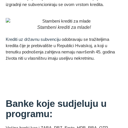
izgradnji ne subvencioniraju se ovom vrstom kredita.
Stambeni krediti za mlade!
Krediti uz državnu subvenciju
odobravaju se tražiteljima
kredita čije je prebivalište u Republici Hvatskoj, a koji u
trenutku podnošenja zahtjeva nemaju navršenih 45. godina
života niti u vlasništvu imaju useljivu nekretninu.
Banke koje sudjeluju u
programu:
Većina banki kao i ZABA, PBZ, Erste, HPB, RBA, OTP