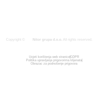
Copyright ©
Nitor grupa d.o.o.
All rights reserved.
2026
Uvjeti korištenja web stranice
GDPR
Politika upravljanja prigovorima klijenata
Obrazac za podnošenje prigovora